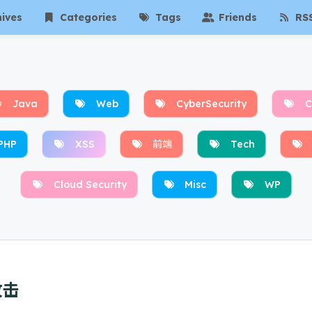
ives
Categories
Tags
Friends
RS
Java
Web
CyberSecurity
C
PHP
XSS
前端
Tech
Cloud Security
Misc
WP
攻击