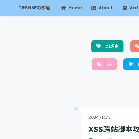
TREMSEの部屋
Home
About
Arch
幻想乡
JS
2024/11/7
XSS跨站脚本