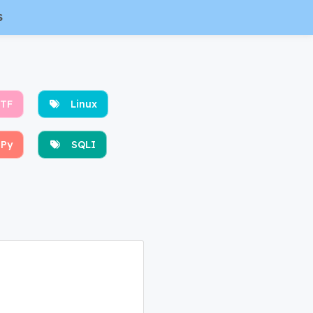
S
TF
Linux
Py
SQLI