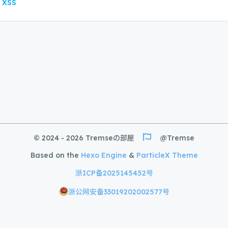
XSS
© 2024 - 2026 Tremseの部屋
@Tremse
Based on the
Hexo Engine
&
ParticleX Theme
浙ICP备2025145452号
浙公网安备33019202002577号